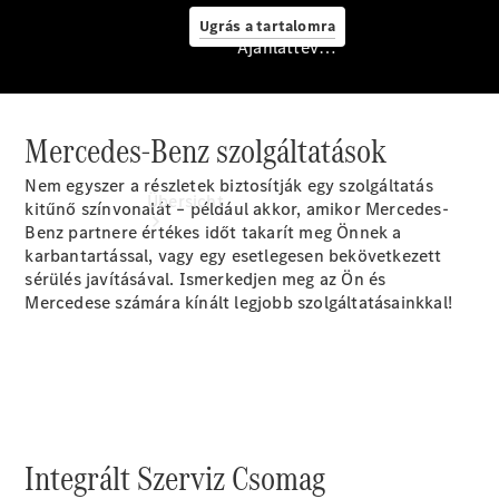
Ugrás a tartalomra
Ajánlattevő / Adatvédelmi irányelvek
Ajánlattevő /
Mercedes-Benz szolgáltatások
Adatvédelmi
irányelvek
Nem egyszer a részletek biztosítják egy szolgáltatás
Übersicht
kitűnő színvonalát – például akkor, amikor Mercedes-
Benz partnere értékes időt takarít meg Önnek a
karbantartással, vagy egy esetlegesen bekövetkezett
sérülés javításával. Ismerkedjen meg az Ön és
Mercedese számára kínált legjobb szolgáltatásainkkal!
Startseite
Ansprechpartner
finden
Beratung
Integrált Szerviz Csomag
vereinbaren
Servicetermin