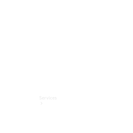
Nürnberg
Finanzdienste
Mercedes-
Benz
Online
Store
Services