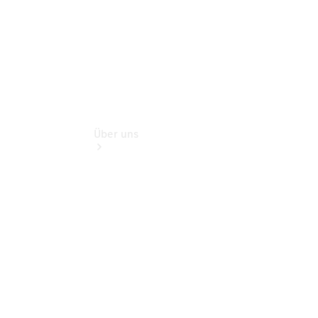
Über uns
Übersicht
Nachhaltigkeit
Kontakt