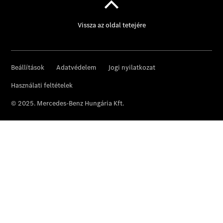
Privatkunden
Finanzierung
Gewerbekunden
Kurzfristig
verfügbare
Angebote
V-Klasse
V-Klasse
Marco Polo
Gebrauchtwagenangebote
Gebrauchtwagensuche
Junge
Sterne
Junge
Sterne -