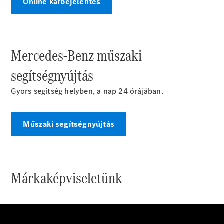
Online kárbejelentés
Übersicht
140 Jahre
Mercedes-Benz műszaki
Innovation
Mercedes-
segítségnyújtás
Benz
Store
Gyors segítség helyben, a nap 24 órájában.
Neuwagenangebote
Műszaki segítségnyújtás
Best Deal
Márkaképviseletünk
Leasing
Privatkunden
Leasing
Gewerbekunden
Finanzierung