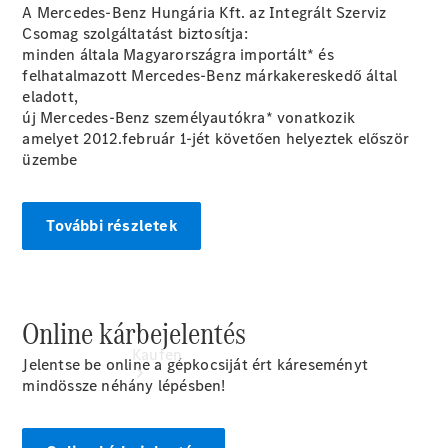
A Mercedes-Benz Hungária Kft. az Integrált Szerviz
buchen
Csomag szolgáltatást biztosítja:
Probefahrt
minden általa Magyarországra importált* és
vereinbaren
felhatalmazott Mercedes-Benz márkakereskedő által
Konfigurator
eladott,
Modellübersicht
új Mercedes-Benz személyautókra* vonatkozik
Tel: +49 911
amelyet 2012.február 1-jét követően helyeztek először
31600
üzembe
További részletek
Online kárbejelentés
Kaufen
Jelentse be online a gépkocsiját ért káreseményt
mindössze néhány lépésben!